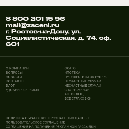
8 800 201 15 96
mail@zaceni.ru
г. Ростов-на-Дону, ул.
Социалистическая, д. 74, оф.
601
О КОМПАНИИ
ОСАГО
ВОПРОСЫ
ИПОТЕКА
НОВОСТИ
ПУТЕШЕСТВИЯ ЗА РУБЕЖ
КОНТАКТЫ
НЕСЧАСТНЫЕ СЛУЧАИ
БЛОГ
НЕСЧАСТНЫЕ СЛУЧАИ
УДОБНЫЕ СЕРВИСЫ
СПОРТСМЕНОВ
АНТИКЛЕЩ
ВСЕ СТРАХОВКИ
ПОЛИТИКА ОБРАБОТКИ ПЕРСОНАЛЬНЫХ ДАННЫХ
ПОЛЬЗОВАТЕЛЬСКОЕ СОГЛАШЕНИЕ
СОГЛАШЕНИЕ НА ПОЛУЧЕНИЕ РЕКЛАМНОЙ РАССЫЛКИ