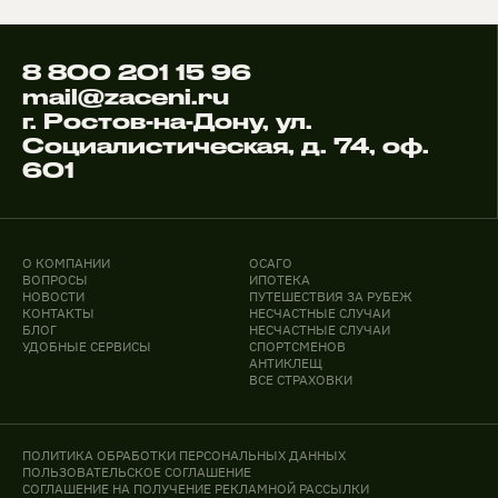
8 800 201 15 96
mail@zaceni.ru
г. Ростов-на-Дону, ул.
Социалистическая, д. 74, оф.
601
О КОМПАНИИ
ОСАГО
ВОПРОСЫ
ИПОТЕКА
НОВОСТИ
ПУТЕШЕСТВИЯ ЗА РУБЕЖ
КОНТАКТЫ
НЕСЧАСТНЫЕ СЛУЧАИ
БЛОГ
НЕСЧАСТНЫЕ СЛУЧАИ
УДОБНЫЕ СЕРВИСЫ
СПОРТСМЕНОВ
АНТИКЛЕЩ
ВСЕ СТРАХОВКИ
ПОЛИТИКА ОБРАБОТКИ ПЕРСОНАЛЬНЫХ ДАННЫХ
ПОЛЬЗОВАТЕЛЬСКОЕ СОГЛАШЕНИЕ
СОГЛАШЕНИЕ НА ПОЛУЧЕНИЕ РЕКЛАМНОЙ РАССЫЛКИ