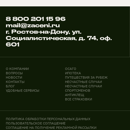
8 800 201 15 96
mail@zaceni.ru
г. Ростов-на-Дону, ул.
Социалистическая, д. 74, оф.
601
О КОМПАНИИ
ОСАГО
ВОПРОСЫ
ИПОТЕКА
НОВОСТИ
ПУТЕШЕСТВИЯ ЗА РУБЕЖ
КОНТАКТЫ
НЕСЧАСТНЫЕ СЛУЧАИ
БЛОГ
НЕСЧАСТНЫЕ СЛУЧАИ
УДОБНЫЕ СЕРВИСЫ
СПОРТСМЕНОВ
АНТИКЛЕЩ
ВСЕ СТРАХОВКИ
ПОЛИТИКА ОБРАБОТКИ ПЕРСОНАЛЬНЫХ ДАННЫХ
ПОЛЬЗОВАТЕЛЬСКОЕ СОГЛАШЕНИЕ
СОГЛАШЕНИЕ НА ПОЛУЧЕНИЕ РЕКЛАМНОЙ РАССЫЛКИ