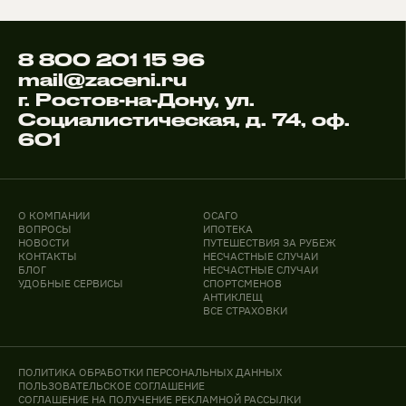
8 800 201 15 96
mail@zaceni.ru
г. Ростов-на-Дону, ул.
Социалистическая, д. 74, оф.
601
О КОМПАНИИ
ОСАГО
ВОПРОСЫ
ИПОТЕКА
НОВОСТИ
ПУТЕШЕСТВИЯ ЗА РУБЕЖ
КОНТАКТЫ
НЕСЧАСТНЫЕ СЛУЧАИ
БЛОГ
НЕСЧАСТНЫЕ СЛУЧАИ
УДОБНЫЕ СЕРВИСЫ
СПОРТСМЕНОВ
АНТИКЛЕЩ
ВСЕ СТРАХОВКИ
ПОЛИТИКА ОБРАБОТКИ ПЕРСОНАЛЬНЫХ ДАННЫХ
ПОЛЬЗОВАТЕЛЬСКОЕ СОГЛАШЕНИЕ
СОГЛАШЕНИЕ НА ПОЛУЧЕНИЕ РЕКЛАМНОЙ РАССЫЛКИ