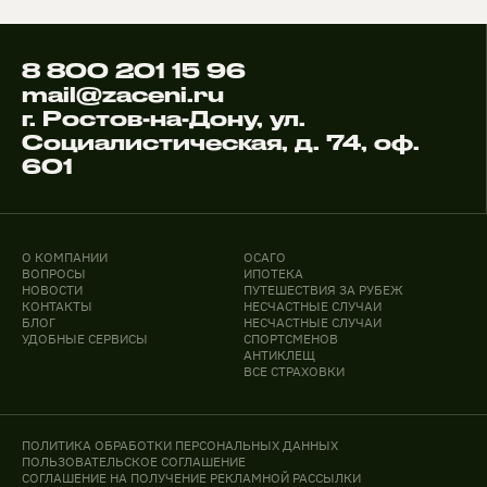
8 800 201 15 96
mail@zaceni.ru
г. Ростов-на-Дону, ул.
Социалистическая, д. 74, оф.
601
О КОМПАНИИ
ОСАГО
ВОПРОСЫ
ИПОТЕКА
НОВОСТИ
ПУТЕШЕСТВИЯ ЗА РУБЕЖ
КОНТАКТЫ
НЕСЧАСТНЫЕ СЛУЧАИ
БЛОГ
НЕСЧАСТНЫЕ СЛУЧАИ
УДОБНЫЕ СЕРВИСЫ
СПОРТСМЕНОВ
АНТИКЛЕЩ
ВСЕ СТРАХОВКИ
ПОЛИТИКА ОБРАБОТКИ ПЕРСОНАЛЬНЫХ ДАННЫХ
ПОЛЬЗОВАТЕЛЬСКОЕ СОГЛАШЕНИЕ
СОГЛАШЕНИЕ НА ПОЛУЧЕНИЕ РЕКЛАМНОЙ РАССЫЛКИ