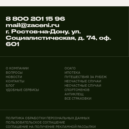
8 800 201 15 96
mail@zaceni.ru
г. Ростов-на-Дону, ул.
Социалистическая, д. 74, оф.
601
О КОМПАНИИ
ОСАГО
ВОПРОСЫ
ИПОТЕКА
НОВОСТИ
ПУТЕШЕСТВИЯ ЗА РУБЕЖ
КОНТАКТЫ
НЕСЧАСТНЫЕ СЛУЧАИ
БЛОГ
НЕСЧАСТНЫЕ СЛУЧАИ
УДОБНЫЕ СЕРВИСЫ
СПОРТСМЕНОВ
АНТИКЛЕЩ
ВСЕ СТРАХОВКИ
ПОЛИТИКА ОБРАБОТКИ ПЕРСОНАЛЬНЫХ ДАННЫХ
ПОЛЬЗОВАТЕЛЬСКОЕ СОГЛАШЕНИЕ
СОГЛАШЕНИЕ НА ПОЛУЧЕНИЕ РЕКЛАМНОЙ РАССЫЛКИ