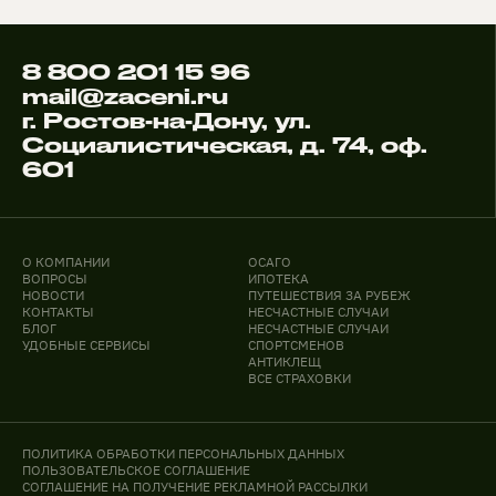
8 800 201 15 96
mail@zaceni.ru
г. Ростов-на-Дону, ул.
Социалистическая, д. 74, оф.
601
О КОМПАНИИ
ОСАГО
ВОПРОСЫ
ИПОТЕКА
НОВОСТИ
ПУТЕШЕСТВИЯ ЗА РУБЕЖ
КОНТАКТЫ
НЕСЧАСТНЫЕ СЛУЧАИ
БЛОГ
НЕСЧАСТНЫЕ СЛУЧАИ
УДОБНЫЕ СЕРВИСЫ
СПОРТСМЕНОВ
АНТИКЛЕЩ
ВСЕ СТРАХОВКИ
ПОЛИТИКА ОБРАБОТКИ ПЕРСОНАЛЬНЫХ ДАННЫХ
ПОЛЬЗОВАТЕЛЬСКОЕ СОГЛАШЕНИЕ
СОГЛАШЕНИЕ НА ПОЛУЧЕНИЕ РЕКЛАМНОЙ РАССЫЛКИ