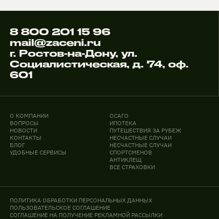
8 800 201 15 96
mail@zaceni.ru
г. Ростов-на-Дону, ул.
Социалистическая, д. 74, оф.
601
О КОМПАНИИ
ОСАГО
ВОПРОСЫ
ИПОТЕКА
НОВОСТИ
ПУТЕШЕСТВИЯ ЗА РУБЕЖ
КОНТАКТЫ
НЕСЧАСТНЫЕ СЛУЧАИ
БЛОГ
НЕСЧАСТНЫЕ СЛУЧАИ
УДОБНЫЕ СЕРВИСЫ
СПОРТСМЕНОВ
АНТИКЛЕЩ
ВСЕ СТРАХОВКИ
ПОЛИТИКА ОБРАБОТКИ ПЕРСОНАЛЬНЫХ ДАННЫХ
ПОЛЬЗОВАТЕЛЬСКОЕ СОГЛАШЕНИЕ
СОГЛАШЕНИЕ НА ПОЛУЧЕНИЕ РЕКЛАМНОЙ РАССЫЛКИ