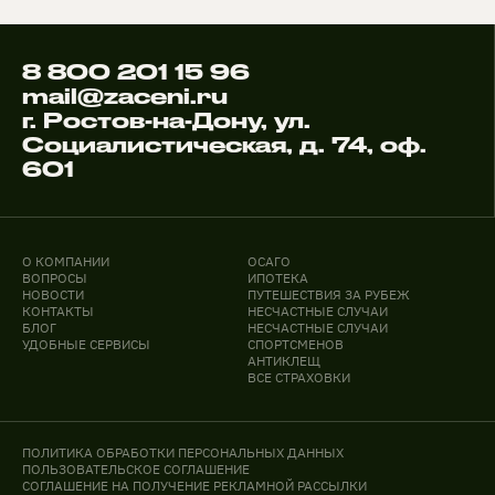
8 800 201 15 96
mail@zaceni.ru
г. Ростов-на-Дону, ул.
Социалистическая, д. 74, оф.
601
О КОМПАНИИ
ОСАГО
ВОПРОСЫ
ИПОТЕКА
НОВОСТИ
ПУТЕШЕСТВИЯ ЗА РУБЕЖ
КОНТАКТЫ
НЕСЧАСТНЫЕ СЛУЧАИ
БЛОГ
НЕСЧАСТНЫЕ СЛУЧАИ
УДОБНЫЕ СЕРВИСЫ
СПОРТСМЕНОВ
АНТИКЛЕЩ
ВСЕ СТРАХОВКИ
ПОЛИТИКА ОБРАБОТКИ ПЕРСОНАЛЬНЫХ ДАННЫХ
ПОЛЬЗОВАТЕЛЬСКОЕ СОГЛАШЕНИЕ
СОГЛАШЕНИЕ НА ПОЛУЧЕНИЕ РЕКЛАМНОЙ РАССЫЛКИ