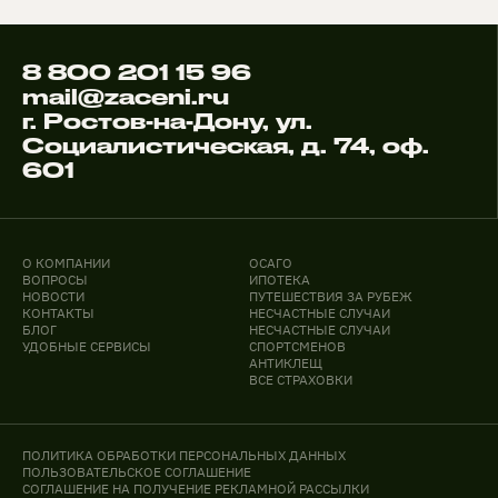
8 800 201 15 96
mail@zaceni.ru
г. Ростов-на-Дону, ул.
Социалистическая, д. 74, оф.
601
О КОМПАНИИ
ОСАГО
ВОПРОСЫ
ИПОТЕКА
НОВОСТИ
ПУТЕШЕСТВИЯ ЗА РУБЕЖ
КОНТАКТЫ
НЕСЧАСТНЫЕ СЛУЧАИ
БЛОГ
НЕСЧАСТНЫЕ СЛУЧАИ
УДОБНЫЕ СЕРВИСЫ
СПОРТСМЕНОВ
АНТИКЛЕЩ
ВСЕ СТРАХОВКИ
ПОЛИТИКА ОБРАБОТКИ ПЕРСОНАЛЬНЫХ ДАННЫХ
ПОЛЬЗОВАТЕЛЬСКОЕ СОГЛАШЕНИЕ
СОГЛАШЕНИЕ НА ПОЛУЧЕНИЕ РЕКЛАМНОЙ РАССЫЛКИ