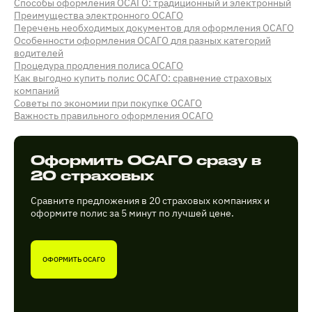
Способы оформления ОСАГО: традиционный и электронный
Преимущества электронного ОСАГО
Перечень необходимых документов для оформления ОСАГО
Особенности оформления ОСАГО для разных категорий
водителей
Процедура продления полиса ОСАГО
Как выгодно купить полис ОСАГО: сравнение страховых
компаний
Советы по экономии при покупке ОСАГО
Важность правильного оформления ОСАГО
Оформить ОСАГО сразу в
20 страховых
Сравните предложения в 20 страховых компаниях и
оформите полис за 5 минут по лучшей цене.
ОФОРМИТЬ ОСАГО