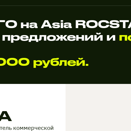
О на Asia ROCS
 предложений и
п
000 рублей.
A
тель коммерческой