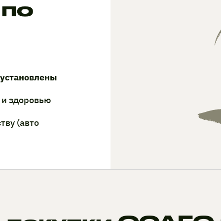
 по
 установлены
 и здоровью
тву (авто