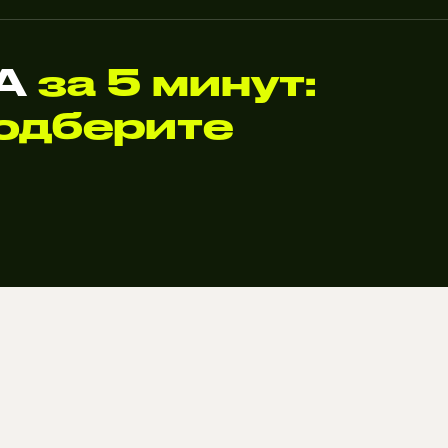
TA
за 5 минут:
одберите