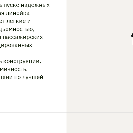
выпуске надёжных
ая линейка
т лёгкие и
дъёмностью,
я пассажирских
ицированных
 конструкции,
мичность.
цени по лучшей