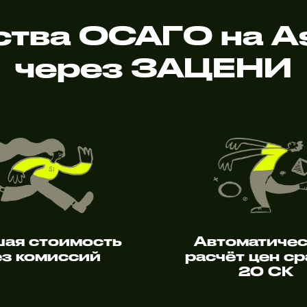
тва ОСАГО на A
через ЗАЦЕНИ
шая стоимость
Автоматиче
ез комиссий
расчёт цен ср
20 СК