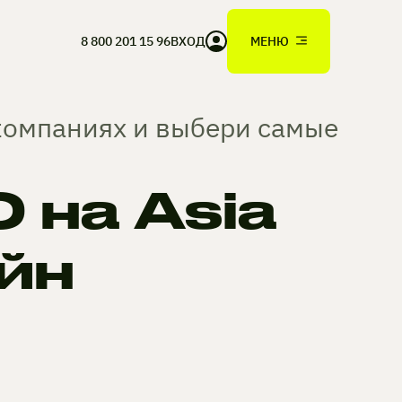
8 800 201 15 96
ВХОД
МЕНЮ
 компаниях и выбери самые
на Asia
йн