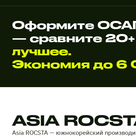
Оформите ОСАГ
— сравните 20+
лучшее.
Экономия до 6 
ASIA ROCST
Asia ROCSTA — южнокорейский производи