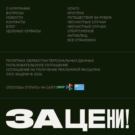
О КОМПАНИИ
ОСАГО
ВОПРОСЫ
ИПОТЕКА
НОВОСТИ
ПУТЕШЕСТВИЯ ЗА РУБЕЖ
КОНТАКТЫ
НЕСЧАСТНЫЕ СЛУЧАИ
БЛОГ
НЕСЧАСТНЫЕ СЛУЧАИ
УДОБНЫЕ СЕРВИСЫ
СПОРТСМЕНОВ
АНТИКЛЕЩ
ВСЕ СТРАХОВКИ
ПОЛИТИКА ОБРАБОТКИ ПЕРСОНАЛЬНЫХ ДАННЫХ
ПОЛЬЗОВАТЕЛЬСКОЕ СОГЛАШЕНИЕ
СОГЛАШЕНИЕ НА ПОЛУЧЕНИЕ РЕКЛАМНОЙ РАССЫЛКИ
ООО ЗАЦЕНИ © 2026
СПОСОБЫ ОПЛАТЫ НА САЙТЕ