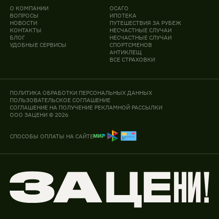
О КОМПАНИИ
ОСАГО
ВОПРОСЫ
ИПОТЕКА
НОВОСТИ
ПУТЕШЕСТВИЯ ЗА РУБЕЖ
КОНТАКТЫ
НЕСЧАСТНЫЕ СЛУЧАИ
БЛОГ
НЕСЧАСТНЫЕ СЛУЧАИ
УДОБНЫЕ СЕРВИСЫ
СПОРТСМЕНОВ
АНТИКЛЕЩ
ВСЕ СТРАХОВКИ
ПОЛИТИКА ОБРАБОТКИ ПЕРСОНАЛЬНЫХ ДАННЫХ
ПОЛЬЗОВАТЕЛЬСКОЕ СОГЛАШЕНИЕ
СОГЛАШЕНИЕ НА ПОЛУЧЕНИЕ РЕКЛАМНОЙ РАССЫЛКИ
ООО ЗАЦЕНИ © 2026
СПОСОБЫ ОПЛАТЫ НА САЙТЕ