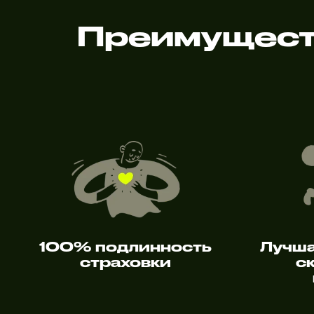
Преимущест
100% подлинность
Лучша
страховки
с