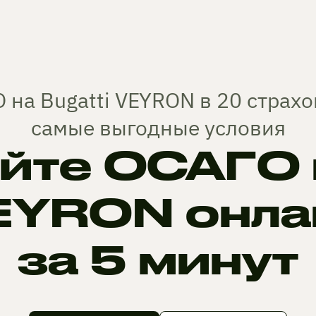
 на Bugatti VEYRON в 20 страх
самые выгодные условия
те ОСАГО н
EYRON онла
за 5 минут