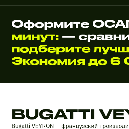
Оформите ОСАГ
минут:
— сравни
подберите лучш
Экономия до 6 
BUGATTI V
Bugatti VEYRON — французский производи