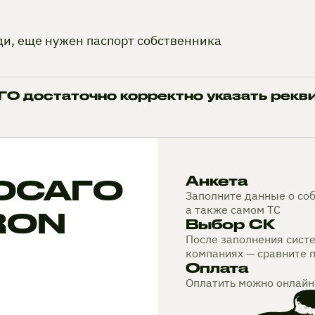
ди, еще нужен паспорт собственника
О достаточно корректно указать рекв
 ОСАГО
Анкета
Заполните данные о соб
а также самом ТС
YRON
Выбор СК
После заполнения сист
компаниях — сравните 
Оплата
Оплатить можно онлайн