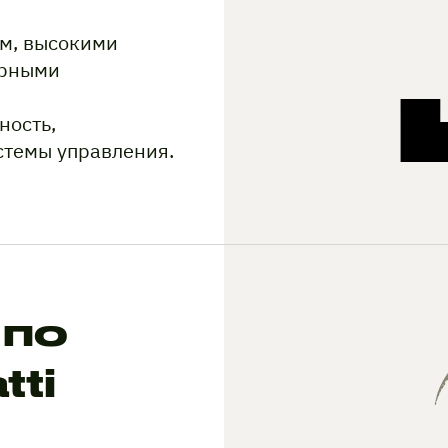
м, высокими
ерными
ность,
стемы управления.
 по
ti