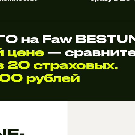
О на Faw BESTU
й цене
— сравните
 20 страховых.
000 рублей
NE-