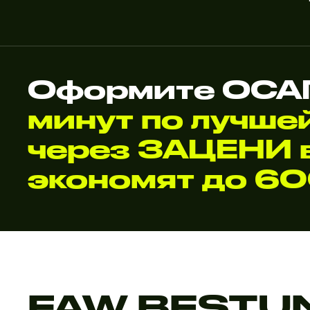
Оформите ОСАГ
минут по лучше
через ЗАЦЕНИ в
экономят до 6
FAW BESTU