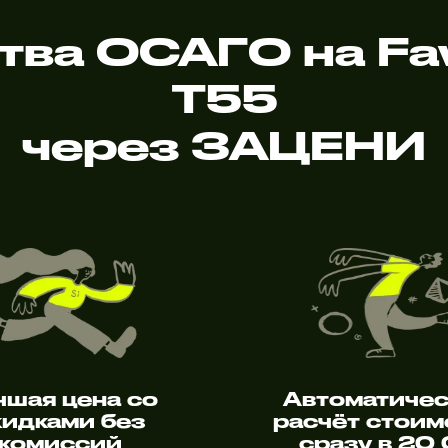
тва ОСАГО на Fa
T55
через ЗАЦЕНИ
чшая цена со
Автоматиче
кидками без
расчёт стоим
комиссий
сразу в 20