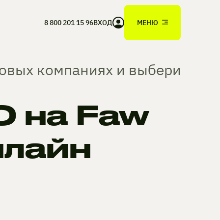
8 800 201 15 96
ВХОД
МЕНЮ
ховых компаниях и выбери
 на Faw
нлайн