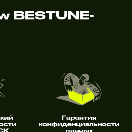
w BESTUNE-
ский
Гарантия
ости
конфиденциальности
 СК
данных