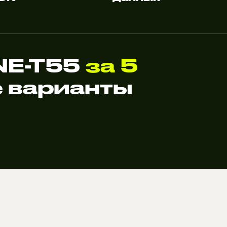
NE-T55
за 5
 варианты