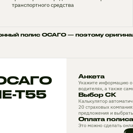
транспортного средства
онный полис ОСАГО — поэтому оригина
 ОСАГО
Анкета
Укажите информацию о 
водителях, а также са
NE-T55
Выбор СК
Калькулятор автоматиче
20 страховых компания
предложения и выбрать
Оплата полис
Это можно сделать онл