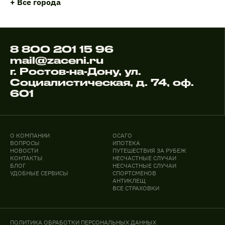
+ Все города
8 800 201 15 96
mail@zaceni.ru
г. Ростов-на-Дону, ул.
Социалистическая, д. 74, оф.
601
О КОМПАНИИ
ОСАГО
ВОПРОСЫ
ИПОТЕКА
НОВОСТИ
ПУТЕШЕСТВИЯ ЗА РУБЕЖ
КОНТАКТЫ
НЕСЧАСТНЫЕ СЛУЧАИ
БЛОГ
НЕСЧАСТНЫЕ СЛУЧАИ
УДОБНЫЕ СЕРВИСЫ
СПОРТСМЕНОВ
АНТИКЛЕЩ
ВСЕ СТРАХОВКИ
ПОЛИТИКА ОБРАБОТКИ ПЕРСОНАЛЬНЫХ ДАННЫХ