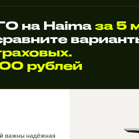
О на Haima
за 5 
сравните вариан
раховых.
000 рублей
ой важны надёжная