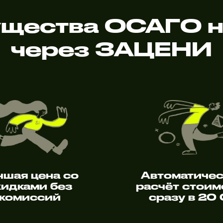
щества ОСАГО н
через ЗАЦЕНИ
чшая цена со
Автоматиче
кидками без
расчёт стоим
комиссий
сразу в 20