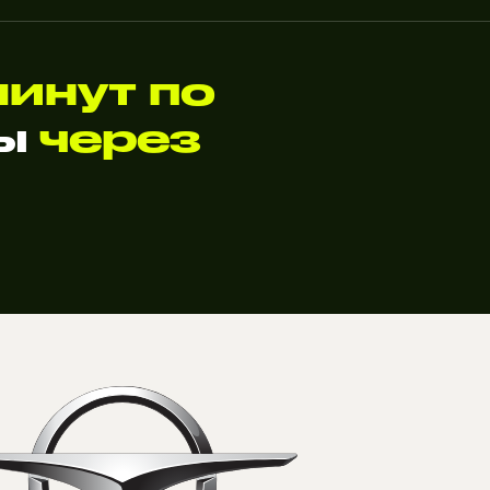
минут по
ты
через