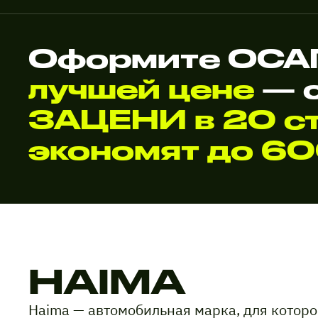
Оформите ОСАГ
лучшей цене
— 
ЗАЦЕНИ в 20 ст
экономят до 6
HAIMA
Haima — автомобильная марка, для котор