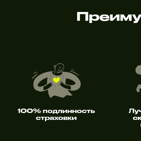
Преиму
100% подлинность
Лу
страховки
с