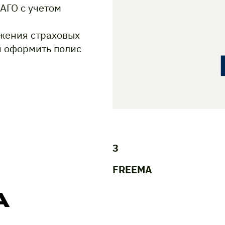
АГО с учетом
жения страховых
и оформить полис
3
FREEMA
A