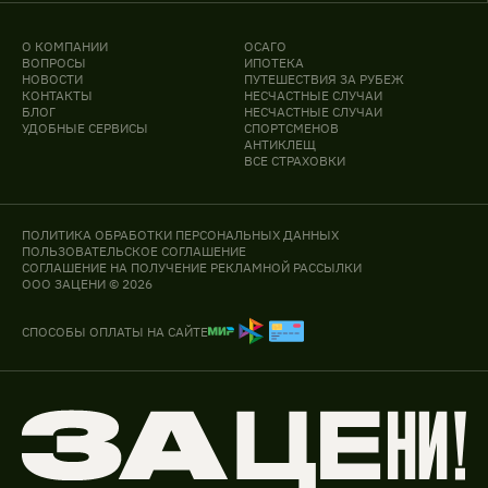
О КОМПАНИИ
ОСАГО
ВОПРОСЫ
ИПОТЕКА
НОВОСТИ
ПУТЕШЕСТВИЯ ЗА РУБЕЖ
КОНТАКТЫ
НЕСЧАСТНЫЕ СЛУЧАИ
БЛОГ
НЕСЧАСТНЫЕ СЛУЧАИ
УДОБНЫЕ СЕРВИСЫ
СПОРТСМЕНОВ
АНТИКЛЕЩ
ВСЕ СТРАХОВКИ
ПОЛИТИКА ОБРАБОТКИ ПЕРСОНАЛЬНЫХ ДАННЫХ
ПОЛЬЗОВАТЕЛЬСКОЕ СОГЛАШЕНИЕ
СОГЛАШЕНИЕ НА ПОЛУЧЕНИЕ РЕКЛАМНОЙ РАССЫЛКИ
ООО ЗАЦЕНИ © 2026
СПОСОБЫ ОПЛАТЫ НА САЙТЕ