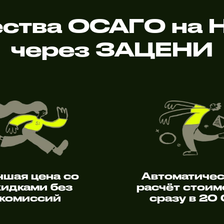
ства ОСАГО на H
через ЗАЦЕНИ
чшая цена со
Автоматиче
кидками без
расчёт стоим
комиссий
сразу в 20