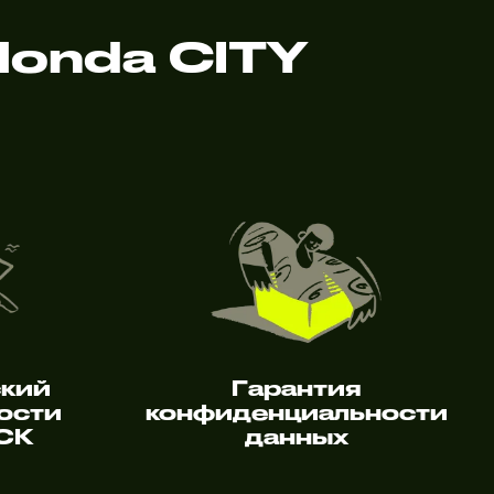
onda CITY
ский
Гарантия
ости
конфиденциальности
 СК
данных