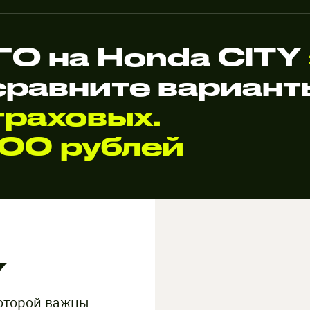
О на Honda CITY
сравните вариан
раховых.
000 рублей
Y
которой важны