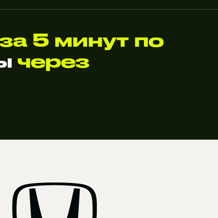
за 5 минут по
ты
через