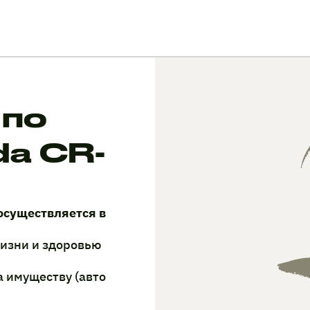
 по
a CR-
осуществляется в
жизни и здоровью
а имуществу (авто