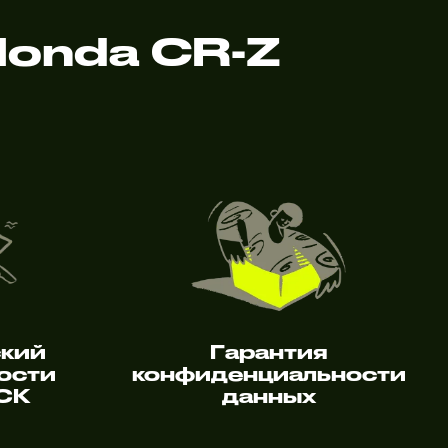
onda CR-Z
ский
Гарантия
ости
конфиденциальности
 СК
данных