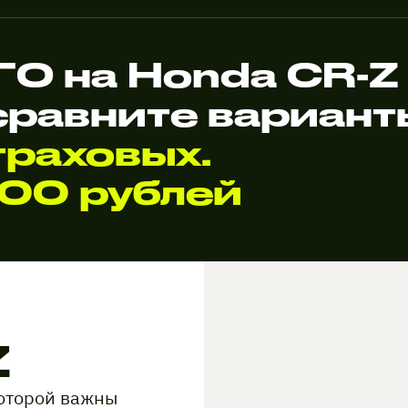
О на Honda CR-
сравните вариан
раховых.
000 рублей
Z
которой важны