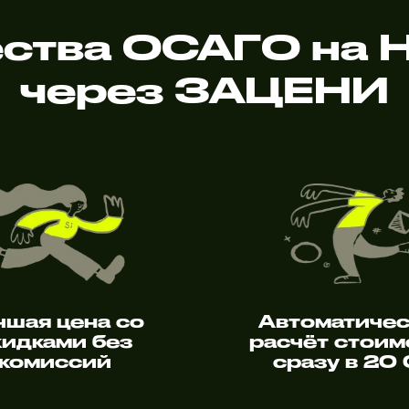
ства ОСАГО на H
через ЗАЦЕНИ
чшая цена со
Автоматиче
кидками без
расчёт стоим
комиссий
сразу в 20