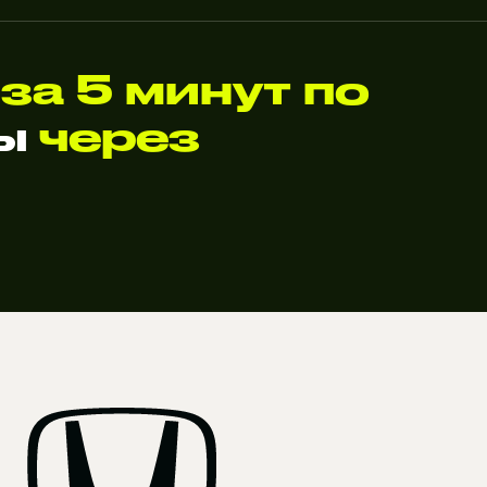
Z
за 5 минут по
ты
через