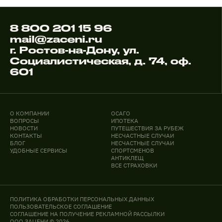
8 800 201 15 96
mail@zaceni.ru
г. Ростов-на-Дону, ул.
Социалистическая, д. 74, оф.
601
О КОМПАНИИ
ОСАГО
ВОПРОСЫ
ИПОТЕКА
НОВОСТИ
ПУТЕШЕСТВИЯ ЗА РУБЕЖ
КОНТАКТЫ
НЕСЧАСТНЫЕ СЛУЧАИ
БЛОГ
НЕСЧАСТНЫЕ СЛУЧАИ
УДОБНЫЕ СЕРВИСЫ
СПОРТСМЕНОВ
АНТИКЛЕЩ
ВСЕ СТРАХОВКИ
ПОЛИТИКА ОБРАБОТКИ ПЕРСОНАЛЬНЫХ ДАННЫХ
ПОЛЬЗОВАТЕЛЬСКОЕ СОГЛАШЕНИЕ
СОГЛАШЕНИЕ НА ПОЛУЧЕНИЕ РЕКЛАМНОЙ РАССЫЛКИ
ООО ЗАЦЕНИ © 2026