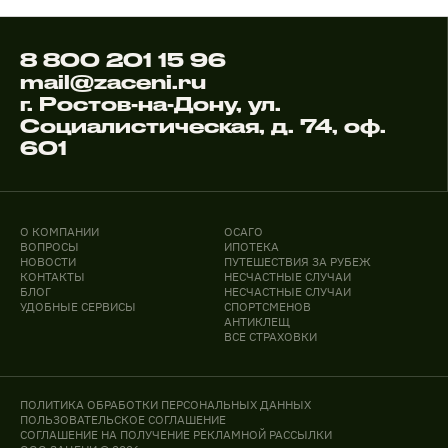
8 800 201 15 96
mail@zaceni.ru
г. Ростов-на-Дону, ул.
Социалистическая, д. 74, оф.
601
О КОМПАНИИ
ОСАГО
ВОПРОСЫ
ИПОТЕКА
НОВОСТИ
ПУТЕШЕСТВИЯ ЗА РУБЕЖ
КОНТАКТЫ
НЕСЧАСТНЫЕ СЛУЧАИ
БЛОГ
НЕСЧАСТНЫЕ СЛУЧАИ
УДОБНЫЕ СЕРВИСЫ
СПОРТСМЕНОВ
АНТИКЛЕЩ
ВСЕ СТРАХОВКИ
ПОЛИТИКА ОБРАБОТКИ ПЕРСОНАЛЬНЫХ ДАННЫХ
ПОЛЬЗОВАТЕЛЬСКОЕ СОГЛАШЕНИЕ
СОГЛАШЕНИЕ НА ПОЛУЧЕНИЕ РЕКЛАМНОЙ РАССЫЛКИ