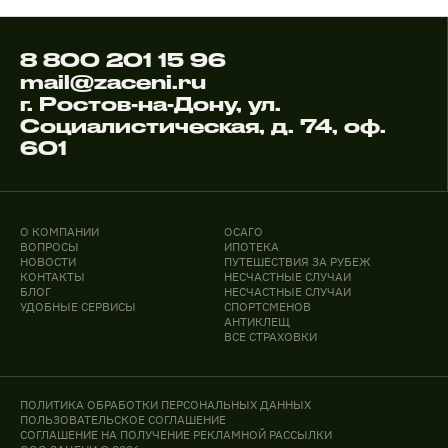
8 800 201 15 96
mail@zaceni.ru
г. Ростов-на-Дону, ул.
Социалистическая, д. 74, оф.
601
О КОМПАНИИ
ОСАГО
ВОПРОСЫ
ИПОТЕКА
НОВОСТИ
ПУТЕШЕСТВИЯ ЗА РУБЕЖ
КОНТАКТЫ
НЕСЧАСТНЫЕ СЛУЧАИ
БЛОГ
НЕСЧАСТНЫЕ СЛУЧАИ
УДОБНЫЕ СЕРВИСЫ
СПОРТСМЕНОВ
АНТИКЛЕЩ
ВСЕ СТРАХОВКИ
ПОЛИТИКА ОБРАБОТКИ ПЕРСОНАЛЬНЫХ ДАННЫХ
ПОЛЬЗОВАТЕЛЬСКОЕ СОГЛАШЕНИЕ
СОГЛАШЕНИЕ НА ПОЛУЧЕНИЕ РЕКЛАМНОЙ РАССЫЛКИ