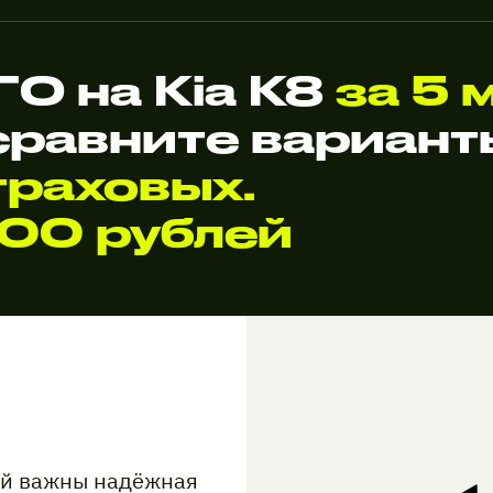
О на Kia K8
за 5 
сравните вариан
раховых.
000 рублей
рой важны надёжная