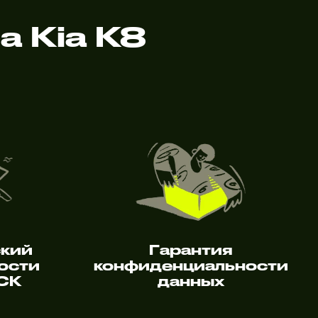
 Kia K8
ский
Гарантия
ости
конфиденциальности
 СК
данных