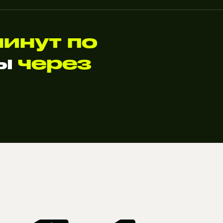
минут по
ты
через