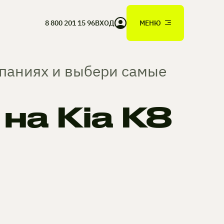
8 800 201 15 96
ВХОД
МЕНЮ
мпаниях и выбери самые
а Kia K8