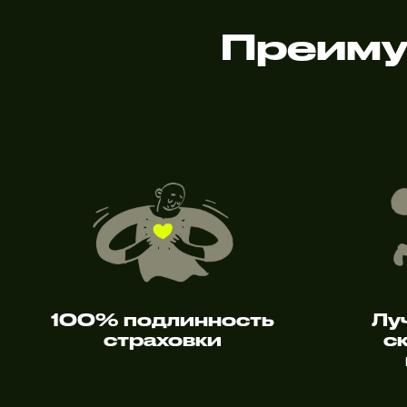
Преиму
100% подлинность
Лу
страховки
с