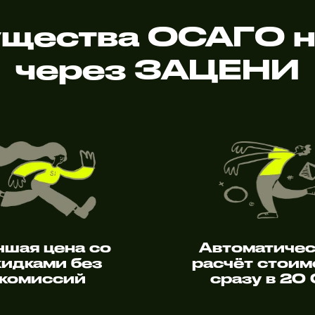
щества ОСАГО на
через ЗАЦЕНИ
чшая цена со
Автоматиче
кидками без
расчёт стоим
комиссий
сразу в 20