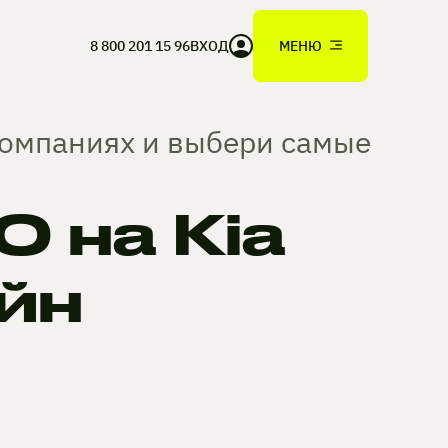
8 800 201 15 96
ВХОД
МЕНЮ
компаниях и выбери самые
 на Kia
йн