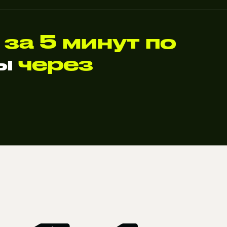
A
за 5 минут по
ты
через