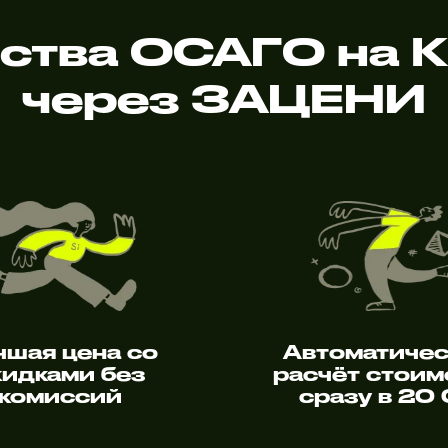
ства ОСАГО на K
через ЗАЦЕНИ
чшая цена со
Автоматиче
кидками без
расчёт стоим
комиссий
сразу в 20