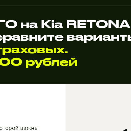
О на Kia RETON
сравните вариан
раховых.
000 рублей
которой важны