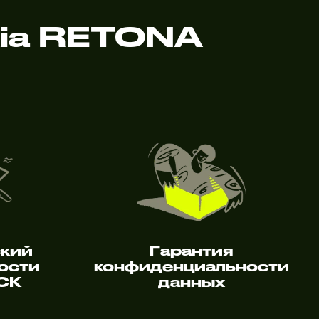
ia RETONA
ский
Гарантия
ости
конфиденциальности
 СК
данных