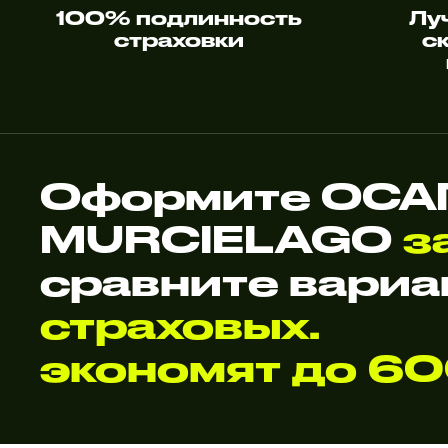
100% подлинность
Лу
страховки
с
Оформите ОСАГ
MURCIELAGO
з
сравните вари
страховых.
экономят до 6