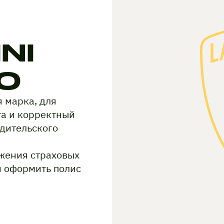
NI
O
 марка, для
а и корректный
одительского
жения страховых
и оформить полис