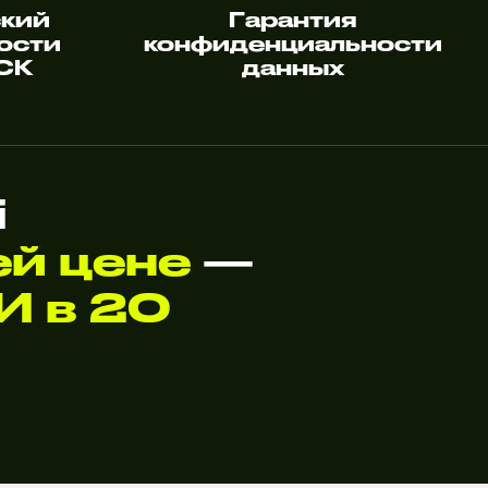
ский
Гарантия
ости
конфиденциальности
 СК
данных
i
ей цене
—
И в 20