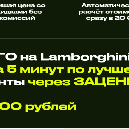
чшая цена со
Автоматиче
кидками без
расчёт стоим
комиссий
сразу в 20
О на Lamborghin
а 5 минут по лучш
анты
через ЗАЦЕН
000 рублей