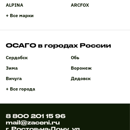
ALPINA
ARCFOX
+ Все марки
ОСАГО в городах России
Сердобск
Обь
Зима
Воронеж
Вичуга
Дедовск
+ Все города
8 800 201 15 96
mail@zaceni.ru
г. Ростов-на-Дону, ул.