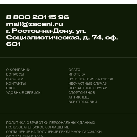
8 800 201 15 96
mail@zaceni.ru
г. Ростов-на-Дону, ул.
Социалистическая, д. 74, оф.
601
О КОМПАНИИ
ОСАГО
ВОПРОСЫ
ИПОТЕКА
НОВОСТИ
ПУТЕШЕСТВИЯ ЗА РУБЕЖ
КОНТАКТЫ
НЕСЧАСТНЫЕ СЛУЧАИ
БЛОГ
НЕСЧАСТНЫЕ СЛУЧАИ
УДОБНЫЕ СЕРВИСЫ
СПОРТСМЕНОВ
АНТИКЛЕЩ
ВСЕ СТРАХОВКИ
ПОЛИТИКА ОБРАБОТКИ ПЕРСОНАЛЬНЫХ ДАННЫХ
ПОЛЬЗОВАТЕЛЬСКОЕ СОГЛАШЕНИЕ
СОГЛАШЕНИЕ НА ПОЛУЧЕНИЕ РЕКЛАМНОЙ РАССЫЛКИ
ООО ЗАЦЕНИ © 2026