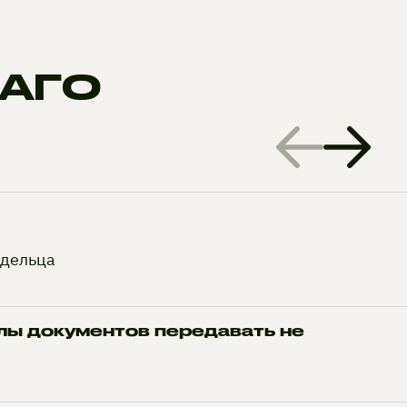
САГО
адельца
ы документов передавать не