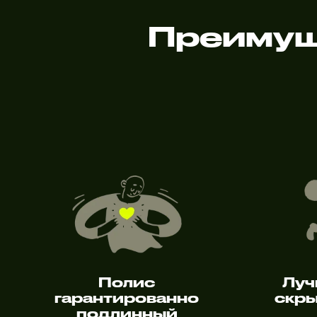
Преимущ
Полис
Луч
гарантированно
скры
подлинный