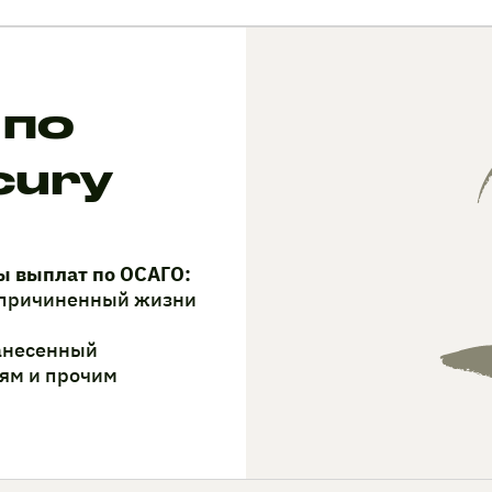
 по
cury
ы выплат по ОСАГО:
, причиненный жизни
нанесенный
ям и прочим