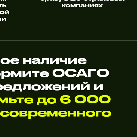
ть
компаниях
ной
ии
ое наличие
формите ОСАГО
редложений и
мьте до 6 000
 современного