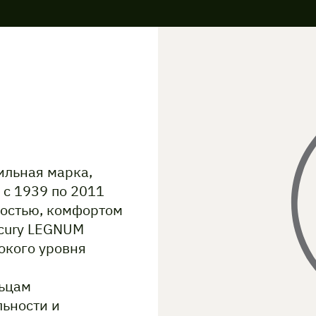
ильная марка,
с 1939 по 2011
ностью, комфортом
rcury LEGNUM
окого уровня
льцам
льности и