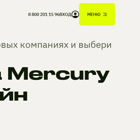
8 800 201 15 96
ВХОД
МЕНЮ
овых компаниях и выбери
 Mercury
йн