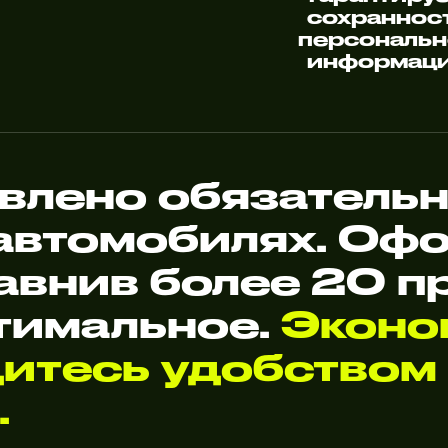
сохраннос
персональ
информац
влено обязательн
 автомобилях. О
авнив более 20 п
тимальное.
Эконо
дитесь удобством
.