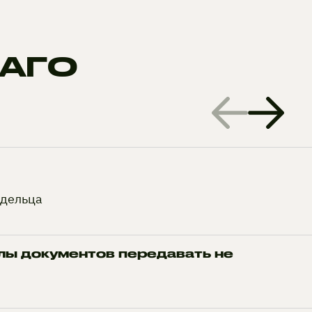
САГО
адельца
ы документов передавать не