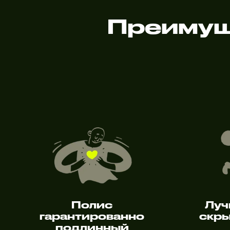
Преимущ
Полис
Луч
гарантированно
скры
подлинный