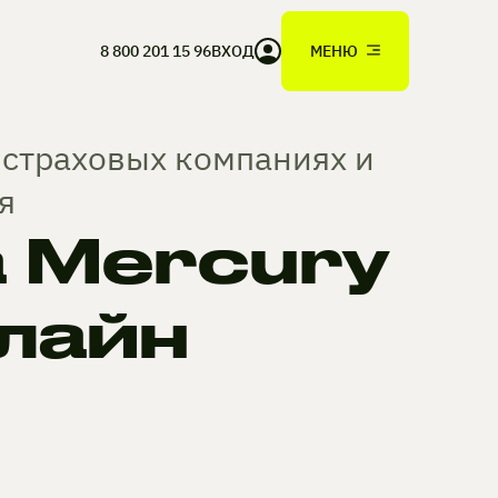
8 800 201 15 96
ВХОД
МЕНЮ
 страховых компаниях и
я
 Mercury
лайн