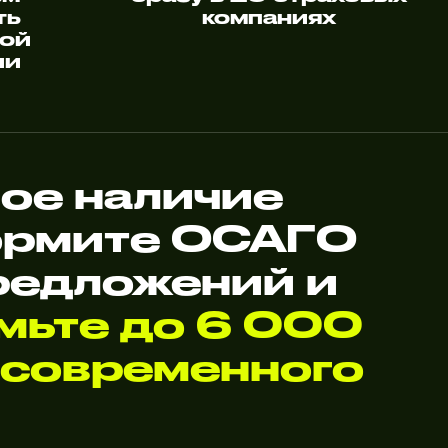
ть
компаниях
ной
ии
ое наличие
формите ОСАГО
редложений и
мьте до 6 000
 современного