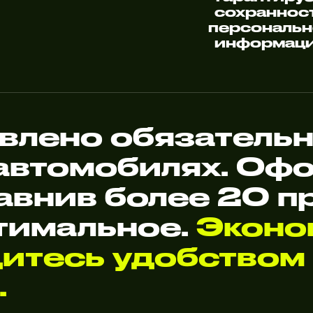
сохраннос
персональ
информац
влено обязательн
 автомобилях. О
авнив более 20 п
тимальное.
Эконо
дитесь удобством
.