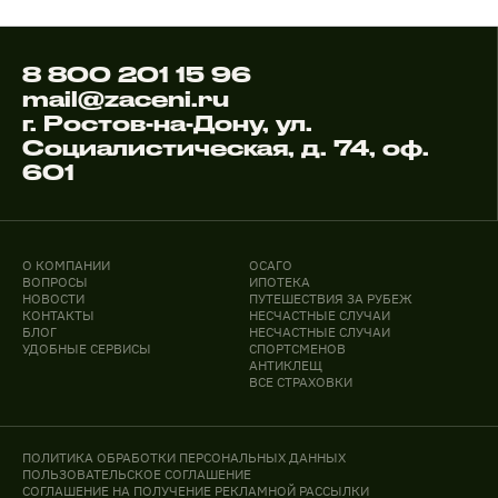
8 800 201 15 96
mail@zaceni.ru
г. Ростов-на-Дону, ул.
Социалистическая, д. 74, оф.
601
О КОМПАНИИ
ОСАГО
ВОПРОСЫ
ИПОТЕКА
НОВОСТИ
ПУТЕШЕСТВИЯ ЗА РУБЕЖ
КОНТАКТЫ
НЕСЧАСТНЫЕ СЛУЧАИ
БЛОГ
НЕСЧАСТНЫЕ СЛУЧАИ
УДОБНЫЕ СЕРВИСЫ
СПОРТСМЕНОВ
АНТИКЛЕЩ
ВСЕ СТРАХОВКИ
ПОЛИТИКА ОБРАБОТКИ ПЕРСОНАЛЬНЫХ ДАННЫХ
ПОЛЬЗОВАТЕЛЬСКОЕ СОГЛАШЕНИЕ
СОГЛАШЕНИЕ НА ПОЛУЧЕНИЕ РЕКЛАМНОЙ РАССЫЛКИ