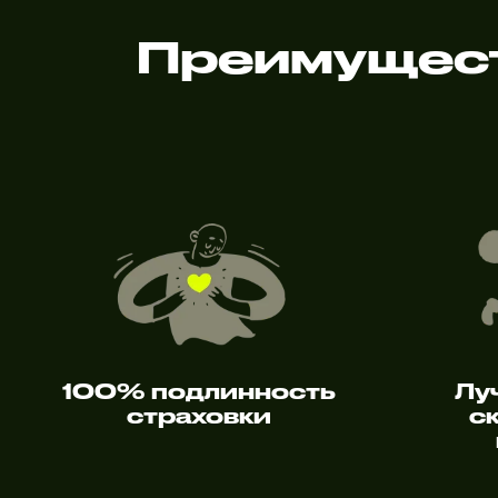
Преимущест
100% подлинность
Лу
страховки
с