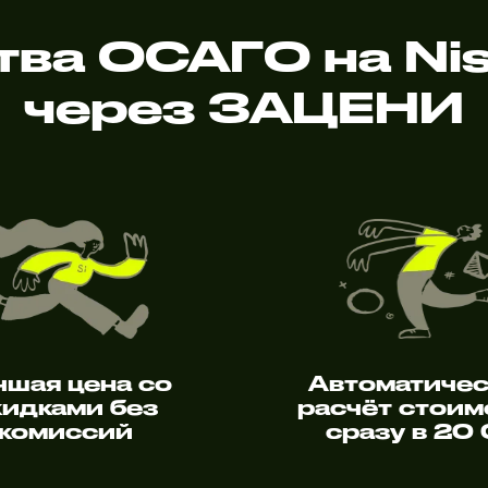
ва ОСАГО на Ni
через ЗАЦЕНИ
чшая цена со
Автоматиче
кидками без
расчёт стоим
комиссий
сразу в 20