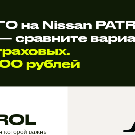
О на Nissan PAT
— сравните вари
раховых.
000 рублей
ROL
ля которой важны