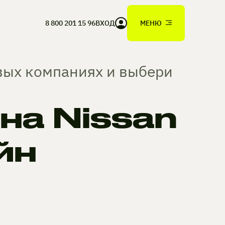
8 800 201 15 96
ВХОД
МЕНЮ
овых компаниях и выбери
а Nissan
йн