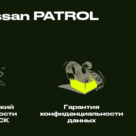
ssan PATROL
ский
Гарантия
ости
конфиденциальности
 СК
данных