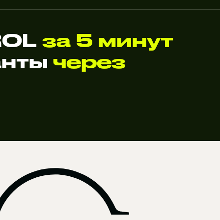
ROL
за 5 минут
анты
через