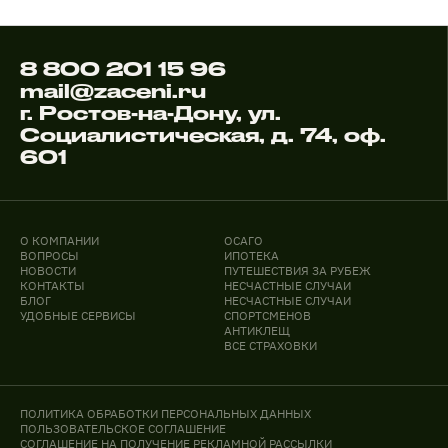
8 800 201 15 96
mail@zaceni.ru
г. Ростов-на-Дону, ул.
Социалистическая, д. 74, оф.
601
О КОМПАНИИ
ОСАГО
ВОПРОСЫ
ИПОТЕКА
НОВОСТИ
ПУТЕШЕСТВИЯ ЗА РУБЕЖ
КОНТАКТЫ
НЕСЧАСТНЫЕ СЛУЧАИ
БЛОГ
НЕСЧАСТНЫЕ СЛУЧАИ
УДОБНЫЕ СЕРВИСЫ
СПОРТСМЕНОВ
АНТИКЛЕЩ
ВСЕ СТРАХОВКИ
ПОЛИТИКА ОБРАБОТКИ ПЕРСОНАЛЬНЫХ ДАННЫХ
ПОЛЬЗОВАТЕЛЬСКОЕ СОГЛАШЕНИЕ
СОГЛАШЕНИЕ НА ПОЛУЧЕНИЕ РЕКЛАМНОЙ РАССЫЛКИ