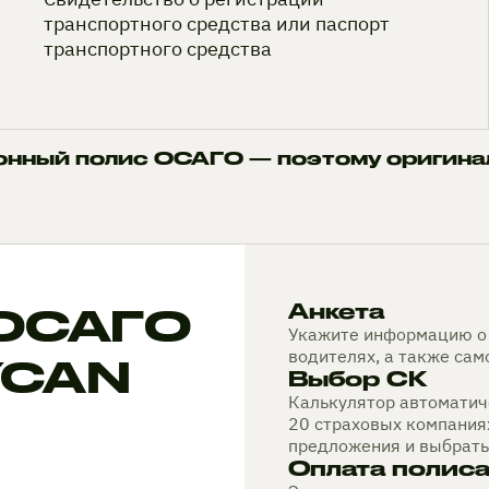
транспортного средства или паспорт
транспортного средства
онный полис ОСАГО — поэтому оригина
 ОСАГО
Анкета
Укажите информацию о 
водителях, а также са
YCAN
Выбор СК
Калькулятор автоматиче
20 страховых компания
предложения и выбрать
Оплата полис