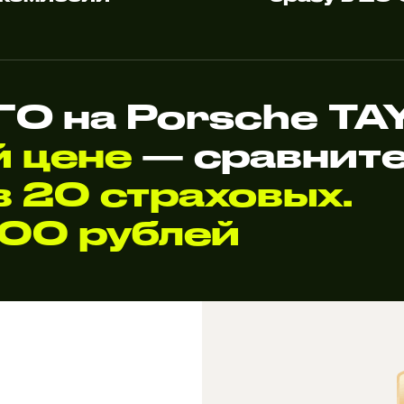
О на Porsche T
й цене
— сравните
 20 страховых.
000 рублей