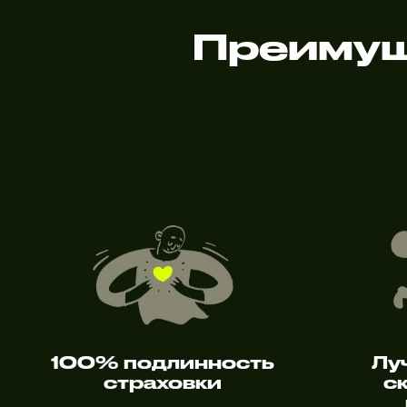
Преимущ
100% подлинность
Лу
страховки
с