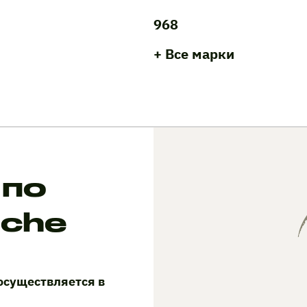
968
+ Все марки
 по
sche
осуществляется в