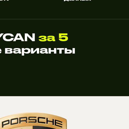
AYCAN
за 5
 варианты