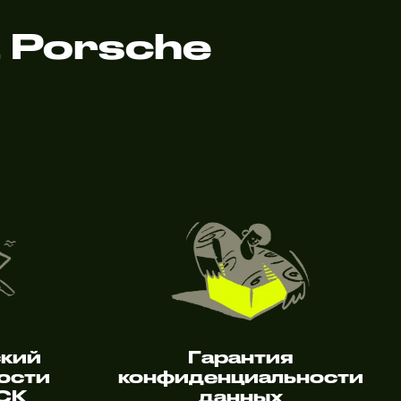
 Porsche
ский
Гарантия
ости
конфиденциальности
 СК
данных