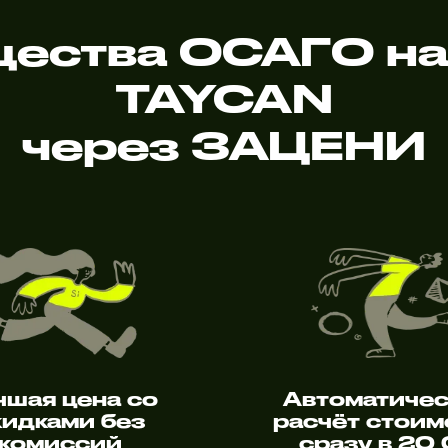
ества ОСАГО на
TAYCAN
через ЗАЦЕНИ
чшая цена со
Автоматиче
кидками без
расчёт стоим
комиссий
сразу в 20