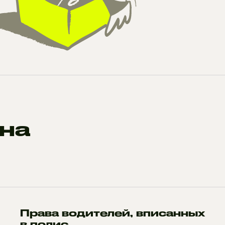
на
Права водителей, вписанных
в полис