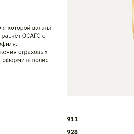
для которой важны
 расчёт ОСАГО с
офиля.
жения страховых
и оформить полис
911
928