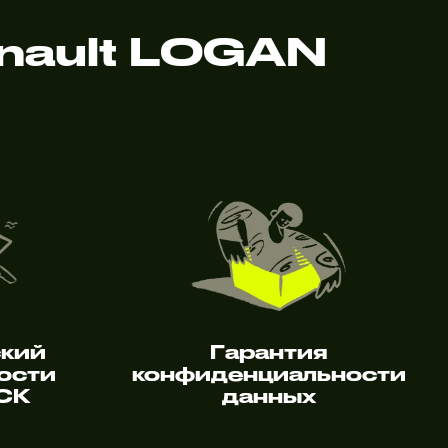
nault LOGAN
ский
Гарантия
ости
конфиденциальности
 СК
данных