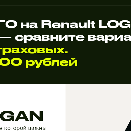
О на Renault LO
— сравните вари
раховых.
000 рублей
OGAN
ля которой важны