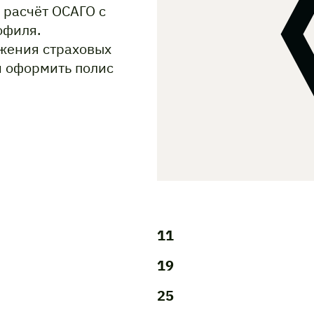
 расчёт ОСАГО с
офиля.
жения страховых
и оформить полис
11
19
25