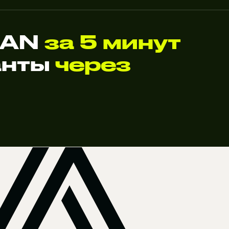
GAN
за 5 минут
анты
через