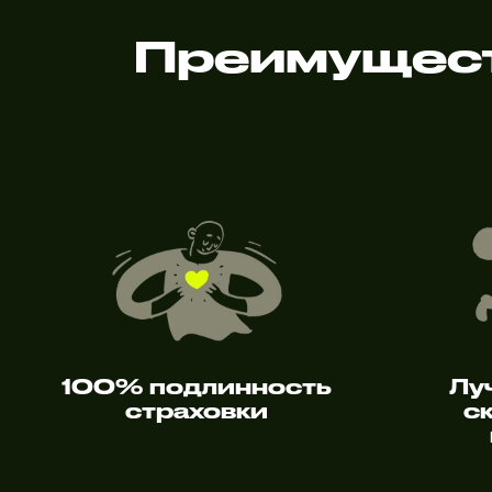
Преимущест
100% подлинность
Лу
страховки
с