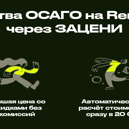
ва ОСАГО на Re
через ЗАЦЕНИ
чшая цена со
Автоматиче
кидками без
расчёт стоим
комиссий
сразу в 20