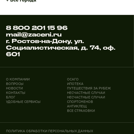
8 800 201 15 96
mail@zaceni.ru
г. Ростов-на-Дону, ул.
Социалистическая, д. 74, оф.
601
О КОМПАНИИ
ОСАГО
ВОПРОСЫ
ИПОТЕКА
НОВОСТИ
ПУТЕШЕСТВИЯ ЗА РУБЕЖ
КОНТАКТЫ
НЕСЧАСТНЫЕ СЛУЧАИ
БЛОГ
НЕСЧАСТНЫЕ СЛУЧАИ
УДОБНЫЕ СЕРВИСЫ
СПОРТСМЕНОВ
АНТИКЛЕЩ
ВСЕ СТРАХОВКИ
ПОЛИТИКА ОБРАБОТКИ ПЕРСОНАЛЬНЫХ ДАННЫХ