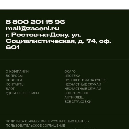
8 800 201 15 96
mail@zaceni.ru
г. Ростов-на-Дону, ул.
Социалистическая, д. 74, оф.
601
О КОМПАНИИ
ОСАГО
ВОПРОСЫ
ИПОТЕКА
НОВОСТИ
ПУТЕШЕСТВИЯ ЗА РУБЕЖ
КОНТАКТЫ
НЕСЧАСТНЫЕ СЛУЧАИ
БЛОГ
НЕСЧАСТНЫЕ СЛУЧАИ
УДОБНЫЕ СЕРВИСЫ
СПОРТСМЕНОВ
АНТИКЛЕЩ
ВСЕ СТРАХОВКИ
ПОЛИТИКА ОБРАБОТКИ ПЕРСОНАЛЬНЫХ ДАННЫХ
ПОЛЬЗОВАТЕЛЬСКОЕ СОГЛАШЕНИЕ