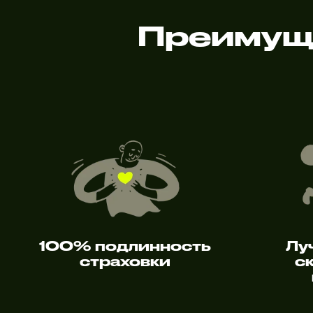
Преимуще
100% подлинность
Лу
страховки
с