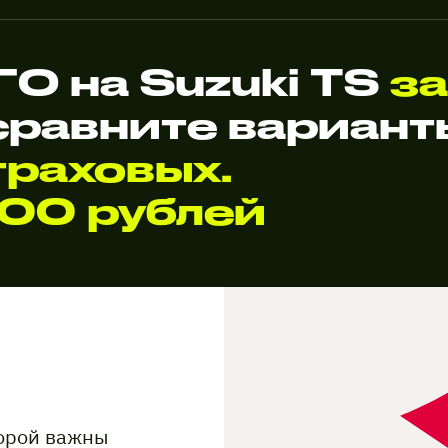
О на Suzuki TS
за
сравните вариан
раховых.
000 рублей
торой важны