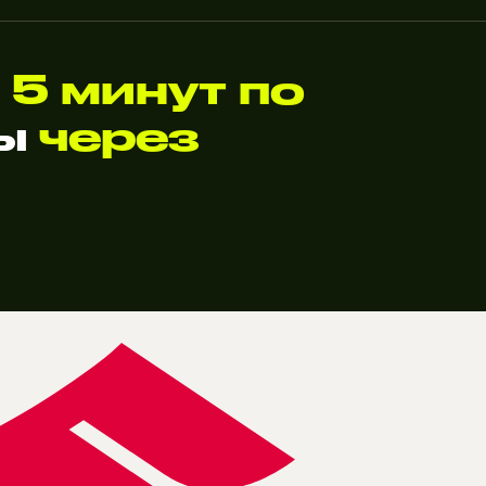
 5 минут по
ты
через