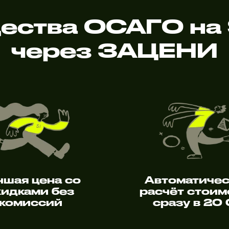
ства ОСАГО на 
через ЗАЦЕНИ
чшая цена со
Автоматиче
кидками без
расчёт стоим
комиссий
сразу в 20