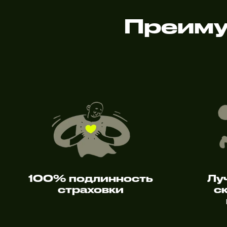
Преиму
100% подлинность
Лу
страховки
с