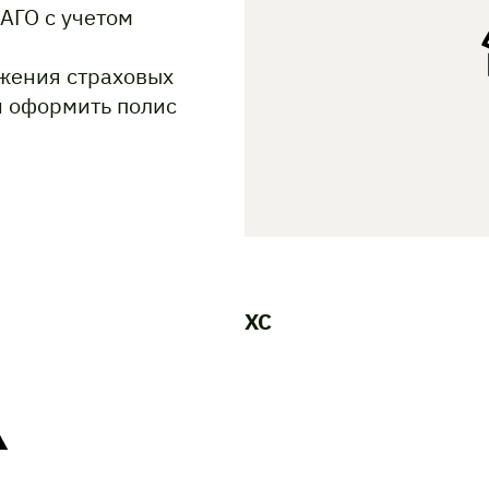
АГО с учетом
жения страховых
и оформить полис
XC
A