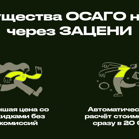
щества ОСАГО н
через ЗАЦЕНИ
чшая цена со
Автоматиче
кидками без
расчёт стоим
комиссий
сразу в 20