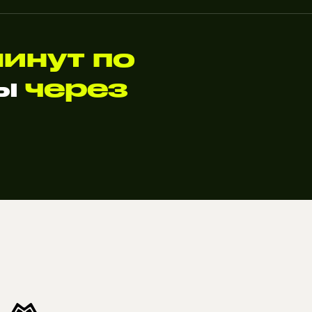
минут по
ты
через