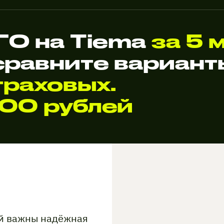
О на Tiema
за 5 
сравните вариан
раховых.
000 рублей
ой важны надёжная