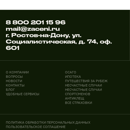
8 800 201 15 96
mail@zaceni.ru
г. Ростов-на-Дону, ул.
Социалистическая, д. 74, оф.
601
О КОМПАНИИ
ОСАГО
ВОПРОСЫ
ИПОТЕКА
НОВОСТИ
ПУТЕШЕСТВИЯ ЗА РУБЕЖ
КОНТАКТЫ
НЕСЧАСТНЫЕ СЛУЧАИ
БЛОГ
НЕСЧАСТНЫЕ СЛУЧАИ
УДОБНЫЕ СЕРВИСЫ
СПОРТСМЕНОВ
АНТИКЛЕЩ
ВСЕ СТРАХОВКИ
ПОЛИТИКА ОБРАБОТКИ ПЕРСОНАЛЬНЫХ ДАННЫХ
ПОЛЬЗОВАТЕЛЬСКОЕ СОГЛАШЕНИЕ