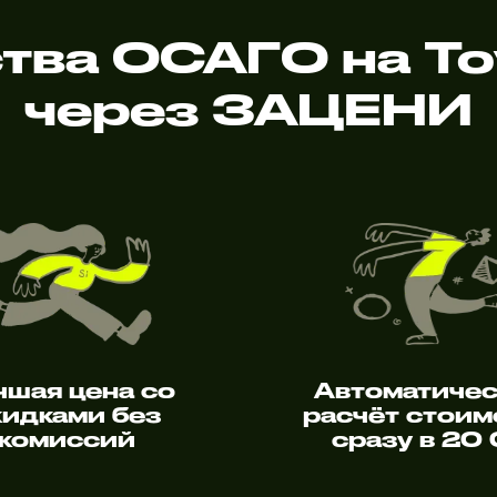
ва ОСАГО на To
через ЗАЦЕНИ
чшая цена со
Автоматиче
кидками без
расчёт стоим
комиссий
сразу в 20