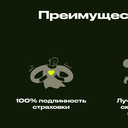
Преимущест
100% подлинность
Лу
страховки
с