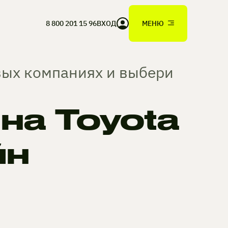
8 800 201 15 96
ВХОД
МЕНЮ
овых компаниях и выбери
а Toyota
йн