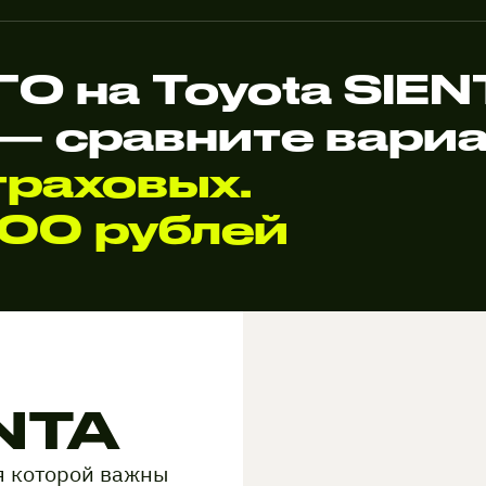
О на Toyota SIE
— сравните вари
раховых.
000 рублей
NTA
я которой важны