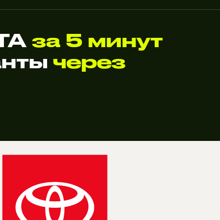
NTA
за 5 минут
анты
через