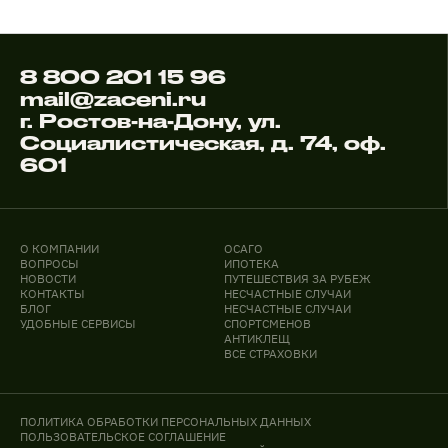
8 800 201 15 96
mail@zaceni.ru
г. Ростов-на-Дону, ул.
Социалистическая, д. 74, оф.
601
О КОМПАНИИ
ОСАГО
ВОПРОСЫ
ИПОТЕКА
НОВОСТИ
ПУТЕШЕСТВИЯ ЗА РУБЕЖ
КОНТАКТЫ
НЕСЧАСТНЫЕ СЛУЧАИ
БЛОГ
НЕСЧАСТНЫЕ СЛУЧАИ
УДОБНЫЕ СЕРВИСЫ
СПОРТСМЕНОВ
АНТИКЛЕЩ
ВСЕ СТРАХОВКИ
ПОЛИТИКА ОБРАБОТКИ ПЕРСОНАЛЬНЫХ ДАННЫХ
ПОЛЬЗОВАТЕЛЬСКОЕ СОГЛАШЕНИЕ