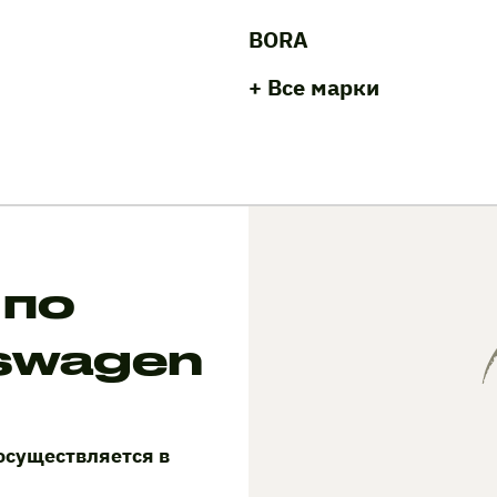
BORA
+ Все марки
 по
swagen
осуществляется в