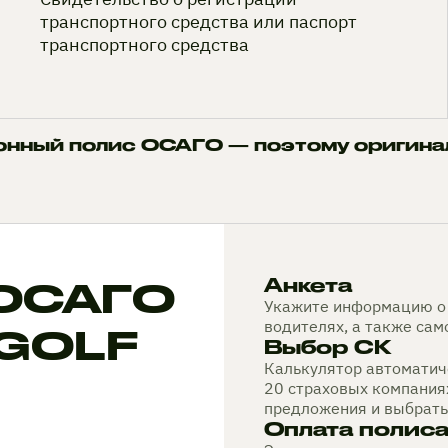
транспортного средства или паспорт
транспортного средства
онный полис ОСАГО — поэтому оригина
 ОСАГО
Анкета
Укажите информацию о 
водителях, а также са
 GOLF
Выбор СК
Калькулятор автоматиче
20 страховых компания
предложения и выбрать
Оплата полис