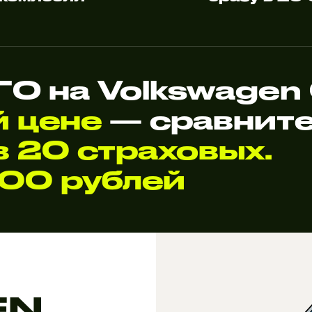
О на Volkswagen
й цене
— сравните
 20 страховых.
000 рублей
EN