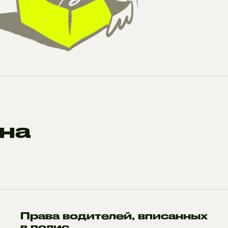
на
Права водителей, вписанных
в полис