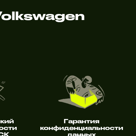
olkswagen
ский
Гарантия
ости
конфиденциальности
 СК
данных