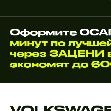
Оформите ОСАГ
минут по лучше
через ЗАЦЕНИ в
экономят до 6
VOLKSWAG