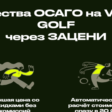
ства ОСАГО на V
GOLF
через ЗАЦЕНИ
чшая цена со
Автоматиче
кидками без
расчёт стоим
комиссий
сразу в 20