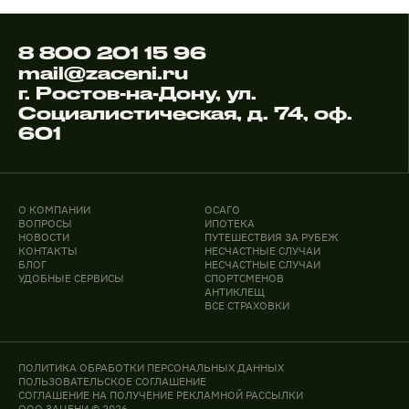
8 800 201 15 96
mail@zaceni.ru
г. Ростов-на-Дону, ул.
Социалистическая, д. 74, оф.
601
О КОМПАНИИ
ОСАГО
ВОПРОСЫ
ИПОТЕКА
НОВОСТИ
ПУТЕШЕСТВИЯ ЗА РУБЕЖ
КОНТАКТЫ
НЕСЧАСТНЫЕ СЛУЧАИ
БЛОГ
НЕСЧАСТНЫЕ СЛУЧАИ
УДОБНЫЕ СЕРВИСЫ
СПОРТСМЕНОВ
АНТИКЛЕЩ
ВСЕ СТРАХОВКИ
ПОЛИТИКА ОБРАБОТКИ ПЕРСОНАЛЬНЫХ ДАННЫХ
ПОЛЬЗОВАТЕЛЬСКОЕ СОГЛАШЕНИЕ
СОГЛАШЕНИЕ НА ПОЛУЧЕНИЕ РЕКЛАМНОЙ РАССЫЛКИ
ООО ЗАЦЕНИ © 2026