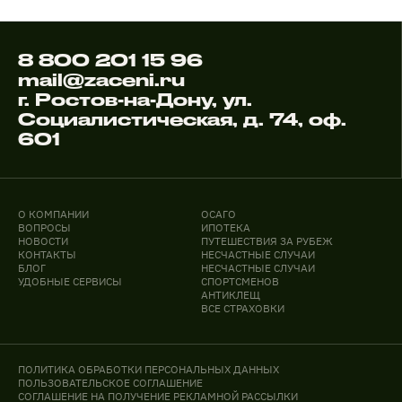
8 800 201 15 96
mail@zaceni.ru
г. Ростов-на-Дону, ул.
Социалистическая, д. 74, оф.
601
О КОМПАНИИ
ОСАГО
ВОПРОСЫ
ИПОТЕКА
НОВОСТИ
ПУТЕШЕСТВИЯ ЗА РУБЕЖ
КОНТАКТЫ
НЕСЧАСТНЫЕ СЛУЧАИ
БЛОГ
НЕСЧАСТНЫЕ СЛУЧАИ
УДОБНЫЕ СЕРВИСЫ
СПОРТСМЕНОВ
АНТИКЛЕЩ
ВСЕ СТРАХОВКИ
ПОЛИТИКА ОБРАБОТКИ ПЕРСОНАЛЬНЫХ ДАННЫХ
ПОЛЬЗОВАТЕЛЬСКОЕ СОГЛАШЕНИЕ
СОГЛАШЕНИЕ НА ПОЛУЧЕНИЕ РЕКЛАМНОЙ РАССЫЛКИ