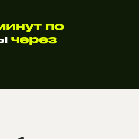
минут по
ты
через