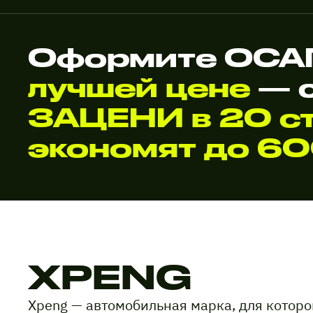
Оформите ОСА
лучшей цене
— 
ЗАЦЕНИ в 20 ст
экономят до 6
XPENG
Xpeng — автомобильная марка, для котор