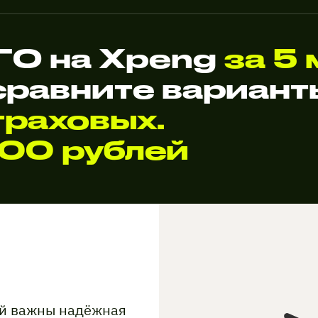
ГО на Xpeng
за 5 
сравните вариан
раховых.
000 рублей
ой важны надёжная