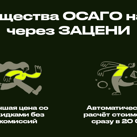
щества ОСАГО н
через ЗАЦЕНИ
чшая цена со
Автоматиче
кидками без
расчёт стоим
комиссий
сразу в 20