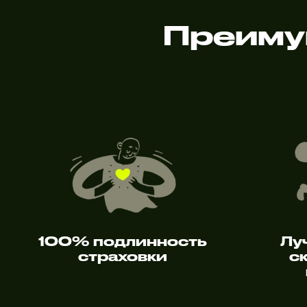
Преиму
100% подлинность
Лу
страховки
с