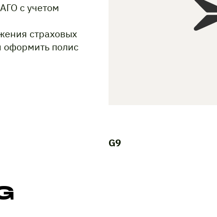
АГО с учетом
жения страховых
и оформить полис
G9
G