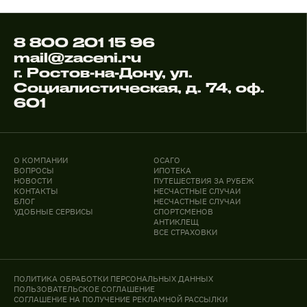
8 800 201 15 96
mail@zaceni.ru
г. Ростов-на-Дону, ул.
Социалистическая, д. 74, оф.
601
О КОМПАНИИ
ОСАГО
ВОПРОСЫ
ИПОТЕКА
НОВОСТИ
ПУТЕШЕСТВИЯ ЗА РУБЕЖ
КОНТАКТЫ
НЕСЧАСТНЫЕ СЛУЧАИ
БЛОГ
НЕСЧАСТНЫЕ СЛУЧАИ
УДОБНЫЕ СЕРВИСЫ
СПОРТСМЕНОВ
АНТИКЛЕЩ
ВСЕ СТРАХОВКИ
ПОЛИТИКА ОБРАБОТКИ ПЕРСОНАЛЬНЫХ ДАННЫХ
ПОЛЬЗОВАТЕЛЬСКОЕ СОГЛАШЕНИЕ
СОГЛАШЕНИЕ НА ПОЛУЧЕНИЕ РЕКЛАМНОЙ РАССЫЛКИ