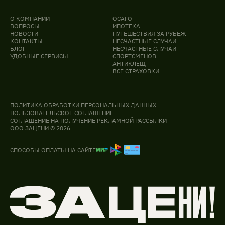
О КОМПАНИИ
ОСАГО
ВОПРОСЫ
ИПОТЕКА
НОВОСТИ
ПУТЕШЕСТВИЯ ЗА РУБЕЖ
КОНТАКТЫ
НЕСЧАСТНЫЕ СЛУЧАИ
БЛОГ
НЕСЧАСТНЫЕ СЛУЧАИ
УДОБНЫЕ СЕРВИСЫ
СПОРТСМЕНОВ
АНТИКЛЕЩ
ВСЕ СТРАХОВКИ
ПОЛИТИКА ОБРАБОТКИ ПЕРСОНАЛЬНЫХ ДАННЫХ
ПОЛЬЗОВАТЕЛЬСКОЕ СОГЛАШЕНИЕ
СОГЛАШЕНИЕ НА ПОЛУЧЕНИЕ РЕКЛАМНОЙ РАССЫЛКИ
ООО ЗАЦЕНИ © 2026
СПОСОБЫ ОПЛАТЫ НА САЙТЕ