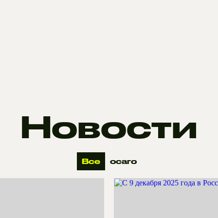
Новости
Все
осаго