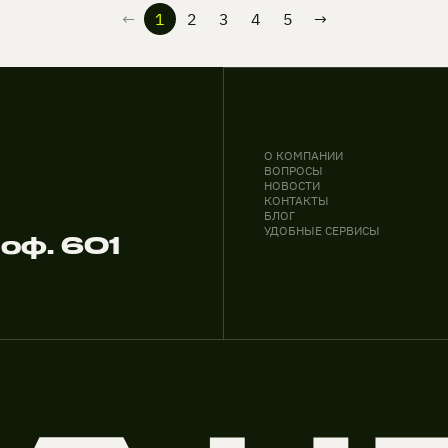
←
1
2
3
4
5
→
О КОМПАНИИ
ВОПРОСЫ
НОВОСТИ
КОНТАКТЫ
БЛОГ
УДОБНЫЕ СЕРВИСЫ
 оф. 601