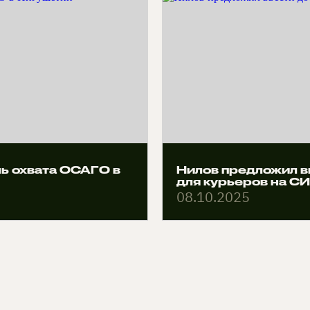
нь охвата ОСАГО в
Нилов предложил в
для курьеров на С
08.10.2025